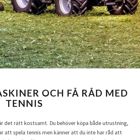
KÖP
ASKINER OCH FÅ RÅD MED
BILLIGA
MASKINER
TENNIS
OCH
FÅ
å är det rätt kostsamt. Du behöver köpa både utrustning,
RÅD
MED
 att spela tennis men känner att du inte har råd att
TENNIS