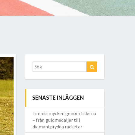
Search
Sök
for:
SENASTE INLÄGGEN
Tennissmycken genom tiderna
– från guldmedaljer till
diamantprydda racketar