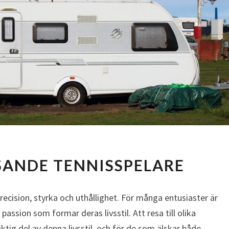
TIPS
ESANDE TENNISSPELARE
FÖR
RESANDE
TENNISSPELARE
ecision, styrka och uthållighet. För många entusiaster är
passion som formar deras livsstil. Att resa till olika
iktig del av denna livsstil, och för de som älskar både